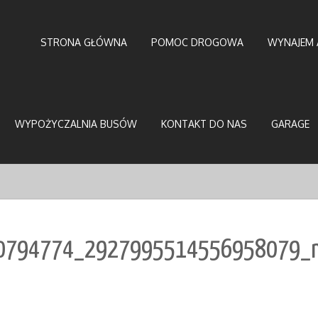
STRONA GŁÓWNA
POMOC DROGOWA
WYNAJEM 
WYPOŻYCZALNIA BUSÓW
KONTAKT DO NAS
GARAGE
0794774_2927995514556958079_