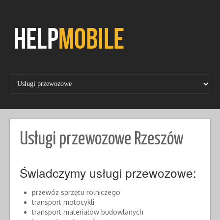
Skip
to
content
Usługi przewozowe Rzeszów
Świadczymy usługi przewozowe:
przewóz sprzętu rolniczego
transport motocykli
transport materiałów budowlanych