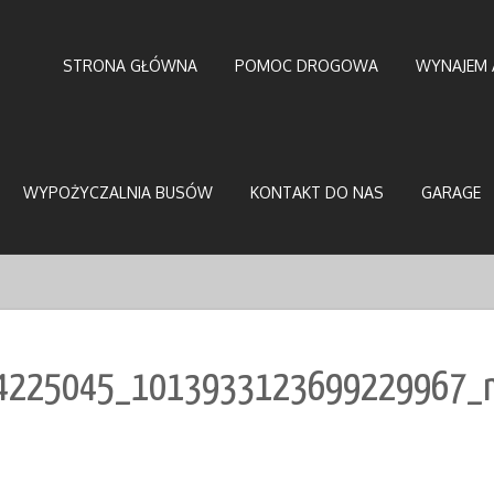
STRONA GŁÓWNA
POMOC DROGOWA
WYNAJEM 
WYPOŻYCZALNIA BUSÓW
KONTAKT DO NAS
GARAGE
4225045_1013933123699229967_