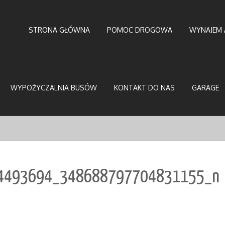
STRONA GŁÓWNA
POMOC DROGOWA
WYNAJEM 
WYPOŻYCZALNIA BUSÓW
KONTAKT DO NAS
GARAGE
4493694_348688797704831155_n