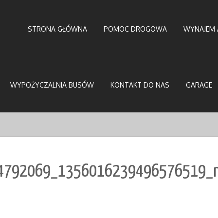
STRONA GŁÓWNA
POMOC DROGOWA
WYNAJEM 
WYPOŻYCZALNIA BUSÓW
KONTAKT DO NAS
GARAGE
4792069_1356016239496576519_n